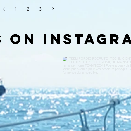
1
2
3
s on Instagr