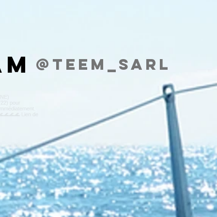
am
@teem_sarl