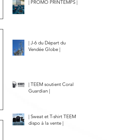
| PROMO PRINTEMPS |
| J-6 du Départ du
Vendée Globe |
| TEEM soutient Coral
Guardian |
| Sweat et T-shirt TEEM
dispo à la vente |