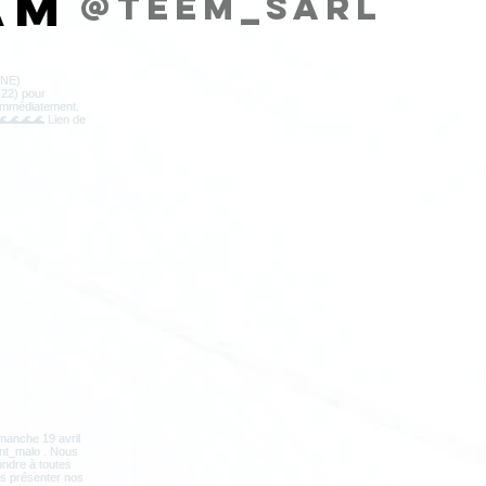
am
@teem_sarl