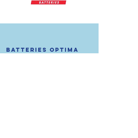
BATTERIES OPTIMA
Les batteries OPTIMA® sont prêtes pour
une utilisation immédiate. Fournissant
une puissance exceptionnelle dès les
premières secondes du démarrage, les
batteries OPTIMA disposent de la
technologie SPIRALCELL®.
OPTIMA REDTOP