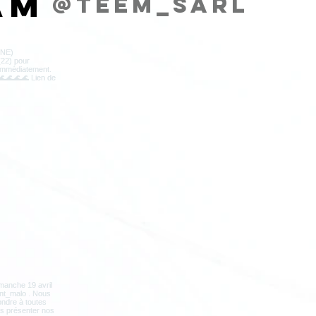
am
@teem_sarl