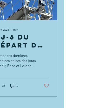
ov. 2024
∙
1
min
 J-6 du
Départ du
Vendée
ant ces dernières
lobe |
aines et lors des jours
enir, Brice et Loic sont
ied d’œuvre pour les
tallations
munication pour le...
21
0