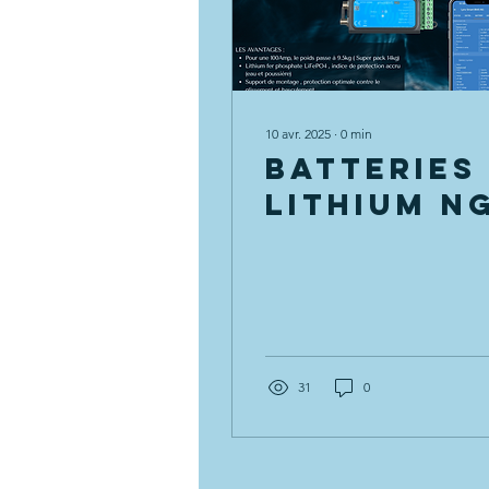
10 avr. 2025
∙
0
min
Batteries
Lithium N
31
0