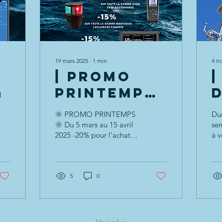
19 mars 2025
∙
1
min
4 n
| PROMO
|
G
PRINTEMPS
|
🌞 PROMO PRINTEMPS
Dur
G
🌞 Du 5 mars au 15 avril
sem
2025 -20% pour l'achat
à v
de 2 batteries Victron
à p
-15% sur toute la gamme
ins
Victron -15% sur toute...
com
5
0