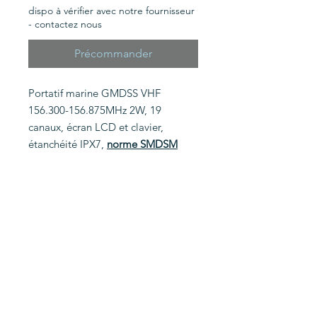
dispo à vérifier avec notre fournisseur
- contactez nous
Précommander
Portatif marine GMDSS VHF
156.300-156.875MHz 2W, 19
canaux, écran LCD et clavier,
étanchéité IPX7,
norme SMDSM
(température choc thermique
vibrations et résistance aux chutes à
hauteur de 1m) fonction scan, prise
accessoires.
Pack comprenant le portatif marine
GMDSS VHF IC-GM1600E avec
batterie rechargeable (jaune),
chargeur et pile lithium de secours
BP-234. Norme MED "Wheel mark"