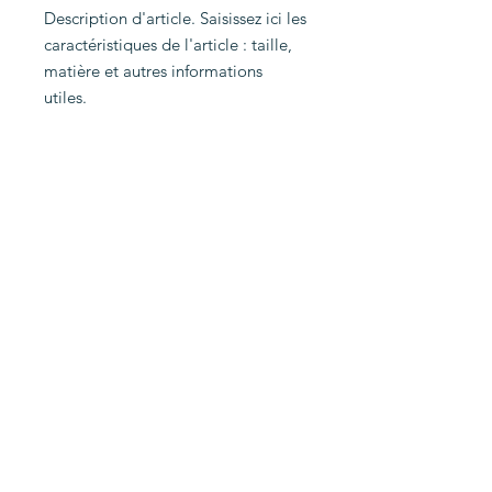
Description d'article. Saisissez ici les 
caractéristiques de l'article : taille, 
matière et autres informations 
utiles.
© 2017 by TEEM Electronique. Proudly
created with
Wix.com by Juliette GIRARD