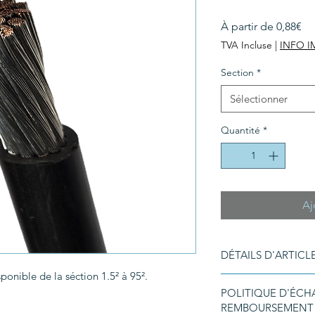
Pri
À partir de
0,88€
pr
TVA Incluse
|
INFO 
Section
*
Sélectionner
Quantité
*
Aj
DÉTAILS D'ARTICL
ponible de la séction 1.5² à 95².
Détails d'article. Sais
POLITIQUE D'ÉCH
l'article : taille, mati
REMBOURSEMENT
emplacement est idéa