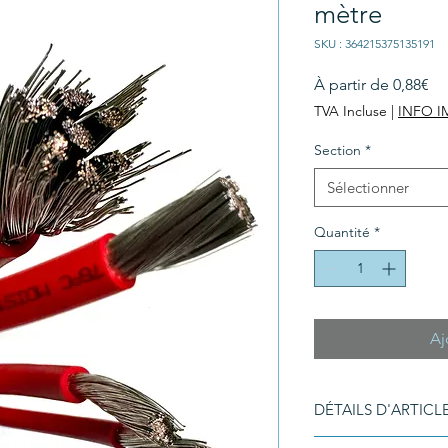
mètre
SKU : 364215375135191
Pri
À partir de
0,88€
pr
TVA Incluse
|
INFO 
Section
*
Sélectionner
Quantité
*
Aj
DÉTAILS D'ARTICL
Détails d'article. Sais