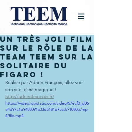
Un très joli film
sur le rôle de la
Team TEEM sur la
Solitaire du
Figaro !
Réalisé par Adrien François, allez voir 
son site, c'est magique !
http://adrienfrancois.fr/
https://video.wixstatic.com/video/57ecf0_d06
e4d97a1b9488091a33d5181d75a37/1080p/mp
4/file.mp4